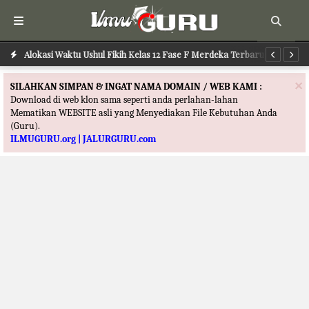
Alokasi Waktu Ushul Fikih Kelas 12 Fase F Merdeka Terbaru
Alokasi Waktu Ilmu Tafsir Kelas 12 Fase F Merdeka Terbaru
Al
×
SILAHKAN SIMPAN & INGAT NAMA DOMAIN / WEB KAMI :
Download di web klon sama seperti anda perlahan-lahan
Mematikan WEBSITE asli yang Menyediakan File Kebutuhan Anda
(Guru).
ILMUGURU.org | JALURGURU.com