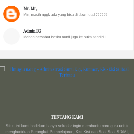
Mr. Mr,
Min, masih nggk ada yang bisa di download 😢😢😢
Admin IG
Mohon bersabar bosku nanti juga ke buka sendiri li...
TENTANG KAMI
Situs ini kami hadirkan hanya sekedar ingin membantu para guru untuk
menghadirkan Perangkat Pembelajaran, Kisi-Kisi dan Soal-Soal SD/MI,