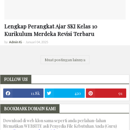
Lengkap Perangkat Ajar SKI Kelas 10
Kurikulum Merdeka Revisi Terbaru
by
Admin IG
-
Januari 04, 2025
Muat postingan lainnya
FOLLOW US
11.8k
420
91
BOOKMARK DOMAIN KAMI
Download di web klon sama seperti anda perlahan-lahan
Mematikan WEBSITE asli Penyedia File Kebutuhan Anda (Guru)