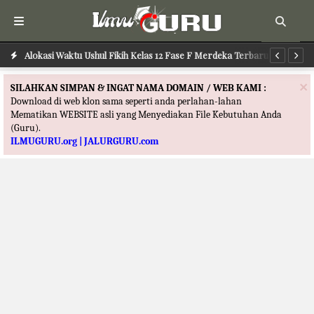
Alokasi Waktu Ushul Fikih Kelas 12 Fase F Merdeka Terbaru
Alokasi Waktu Ilmu Tafsir Kelas 12 Fase F Merdeka Terbaru
Al
×
SILAHKAN SIMPAN & INGAT NAMA DOMAIN / WEB KAMI :
Download di web klon sama seperti anda perlahan-lahan
Mematikan WEBSITE asli yang Menyediakan File Kebutuhan Anda
(Guru).
ILMUGURU.org | JALURGURU.com