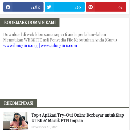
11.8k
420
91
BOOKMARK DOMAIN KAMI
Download di web klon sama seperti anda perlahan-lahan
Mematikan WEBSITE asli Penyedia File Kebutuhan Anda (Guru)
www.ilmuguru.org | www.jalurguru.com
REKOMENDASI
Top 5 Aplikasi Try-Out Online Berbayar untuk Siap
UTBK & Masuk PTN Impian
November 13, 2025