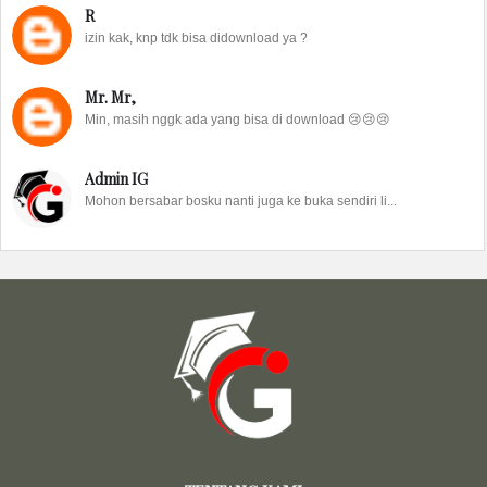
R
izin kak, knp tdk bisa didownload ya ?
Mr. Mr,
Min, masih nggk ada yang bisa di download 😢😢😢
Admin IG
Mohon bersabar bosku nanti juga ke buka sendiri li...