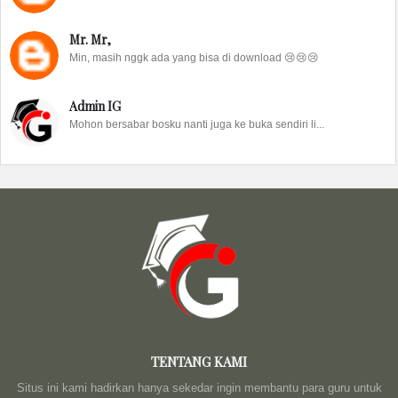
Mr. Mr,
Min, masih nggk ada yang bisa di download 😢😢😢
Admin IG
Mohon bersabar bosku nanti juga ke buka sendiri li...
TENTANG KAMI
Situs ini kami hadirkan hanya sekedar ingin membantu para guru untuk