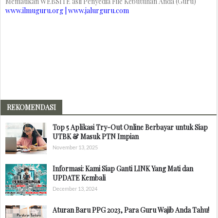
Mematikan WEBSITE asli Penyedia File Kebutuhan Anda (Guru)
www.ilmuguru.org | www.jalurguru.com
REKOMENDASI
Top 5 Aplikasi Try-Out Online Berbayar untuk Siap
UTBK & Masuk PTN Impian
November 13, 2025
Informasi: Kami Siap Ganti LINK Yang Mati dan
UPDATE Kembali
December 13, 2024
Aturan Baru PPG 2023, Para Guru Wajib Anda Tahu!