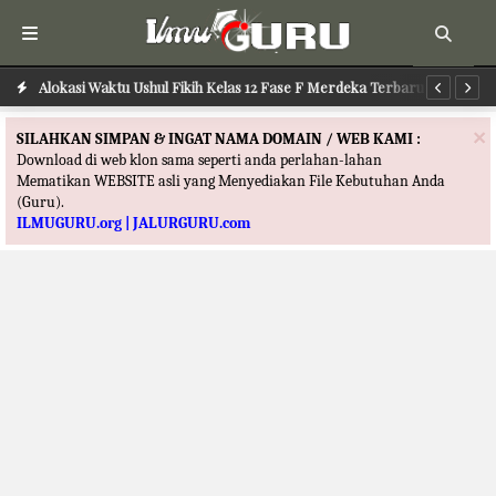
Alokasi Waktu Ushul Fikih Kelas 12 Fase F Merdeka Terbaru
Alokasi Waktu Ilmu Tafsir Kelas 12 Fase F Merdeka Terbaru
Al
×
SILAHKAN SIMPAN & INGAT NAMA DOMAIN / WEB KAMI :
Download di web klon sama seperti anda perlahan-lahan
Mematikan WEBSITE asli yang Menyediakan File Kebutuhan Anda
(Guru).
ILMUGURU.org | JALURGURU.com