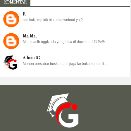
KOMENTAR
R
izin kak, knp tdk bisa didownload ya ?
Mr. Mr,
Min, masih nggk ada yang bisa di download 😢😢😢
Admin IG
Mohon bersabar bosku nanti juga ke buka sendiri li...