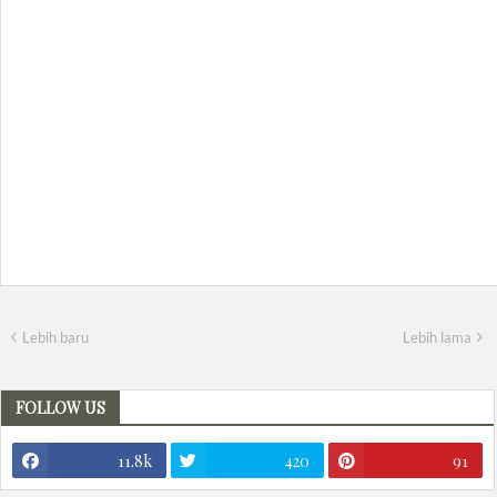
Lebih baru
Lebih lama
FOLLOW US
11.8k
420
91