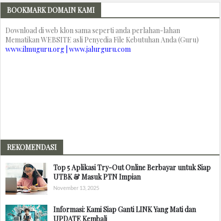
BOOKMARK DOMAIN KAMI
Download di web klon sama seperti anda perlahan-lahan
Mematikan WEBSITE asli Penyedia File Kebutuhan Anda (Guru)
www.ilmuguru.org | www.jalurguru.com
REKOMENDASI
Top 5 Aplikasi Try-Out Online Berbayar untuk Siap
UTBK & Masuk PTN Impian
November 13, 2025
Informasi: Kami Siap Ganti LINK Yang Mati dan
UPDATE Kembali