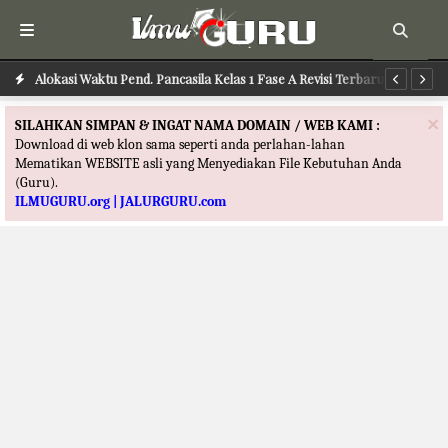
Alokasi Waktu Pend. Pancasila Kelas 1 Fase A Revisi Terbaru
Alokasi Waktu PJOK Kelas 1 Fase A Revisi Terbaru
Al
×
SILAHKAN SIMPAN & INGAT NAMA DOMAIN / WEB KAMI :
Download di web klon sama seperti anda perlahan-lahan
Mematikan WEBSITE asli yang Menyediakan File Kebutuhan Anda
(Guru).
ILMUGURU.org | JALURGURU.com