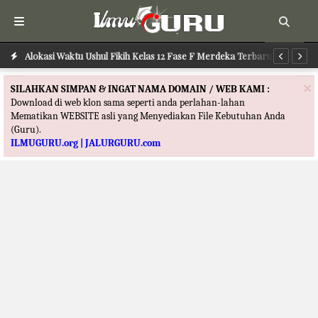
Alokasi Waktu Ilmu Tafsir Kelas 12 Fase F Merdeka Terbaru
Alokasi Waktu Ushul Fikih Kelas 12 Fase F Merdeka Terbaru
Al
×
SILAHKAN SIMPAN & INGAT NAMA DOMAIN / WEB KAMI :
Download di web klon sama seperti anda perlahan-lahan
Mematikan WEBSITE asli yang Menyediakan File Kebutuhan Anda
(Guru).
ILMUGURU.org | JALURGURU.com