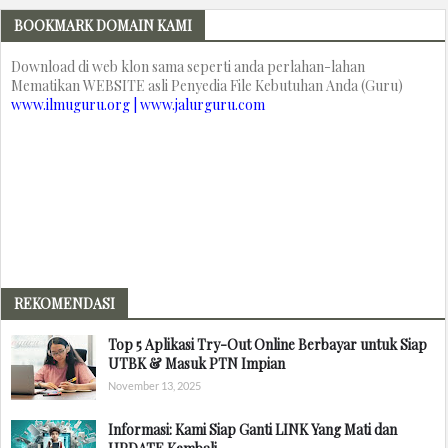
BOOKMARK DOMAIN KAMI
Download di web klon sama seperti anda perlahan-lahan
Mematikan WEBSITE asli Penyedia File Kebutuhan Anda (Guru)
www.ilmuguru.org | www.jalurguru.com
REKOMENDASI
Top 5 Aplikasi Try-Out Online Berbayar untuk Siap
UTBK & Masuk PTN Impian
November 13, 2025
Informasi: Kami Siap Ganti LINK Yang Mati dan