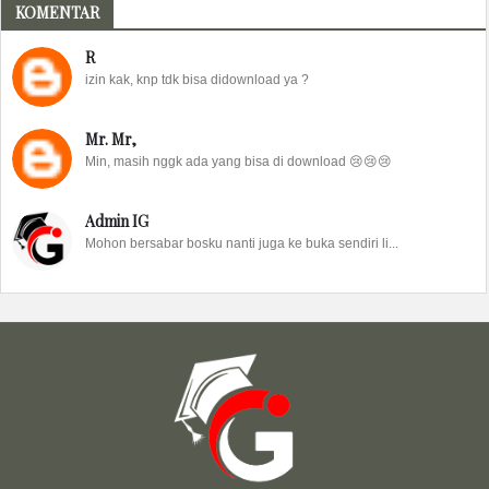
KOMENTAR
R
izin kak, knp tdk bisa didownload ya ?
Mr. Mr,
Min, masih nggk ada yang bisa di download 😢😢😢
Admin IG
Mohon bersabar bosku nanti juga ke buka sendiri li...