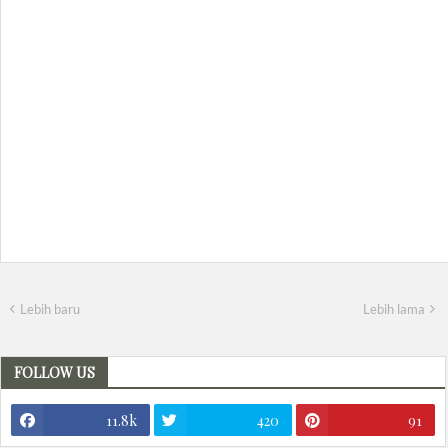
Lebih baru
Lebih lama
FOLLOW US
11.8k
420
91