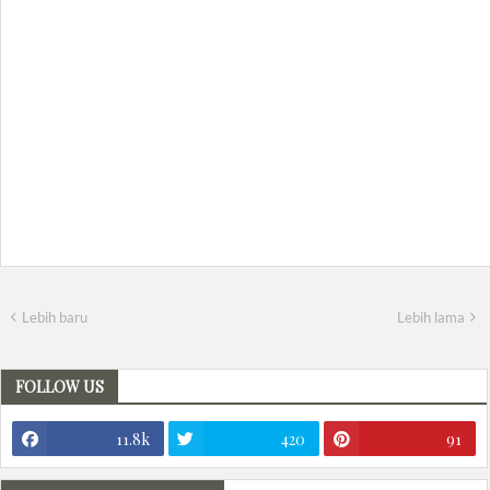
Lebih baru
Lebih lama
FOLLOW US
11.8k
420
91