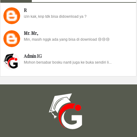
R
izin kak, knp tdk bisa didownload ya ?
Mr. Mr,
Min, masih nggk ada yang bisa di download 😢😢😢
Admin IG
Mohon bersabar bosku nanti juga ke buka sendiri li...