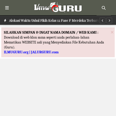
Alokasi Waktu Ilmu Tafsir Kelas 12 Fase F Merdeka Terbaru
Alokasi Waktu Ushul Fikih Kelas 12 Fase F Merdeka Terbaru
Al
×
SILAHKAN SIMPAN & INGAT NAMA DOMAIN / WEB KAMI :
Download di web klon sama seperti anda perlahan-lahan
Mematikan WEBSITE asli yang Menyediakan File Kebutuhan Anda
(Guru).
ILMUGURU.org | JALURGURU.com