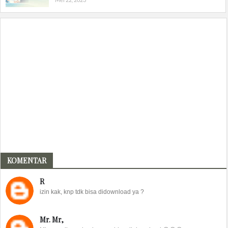
KOMENTAR
R
izin kak, knp tdk bisa didownload ya ?
Mr. Mr,