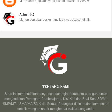
Min, masih nggk ada yang bisa di download 😢😢😢
Admin IG
Mohon bersabar bosku nanti juga ke buka sendiri li...
TENTANG KAMI
Situs ini kami hadirkan hanya sekedar ingin membantu para guru untuk
menghadirkan Perangkat Pembelajaran, Kisi-Kisi dan Soal-Soal SD/MI,
SMP/MTs, SMA/MA/SMK dll. Semua Perangkat disini sudah kami susun
sebaik mungkin untuk menghemat waktu luang anda.