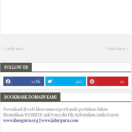
Lebih baru
Lebih lama
FOLLOW US
11.8k
420
91
BOOKMARK DOMAIN KAMI
Download di web klon sama seperti anda perlahan-lahan
Mematikan WEBSITE asli Penyedia File Kebutuhan Anda (Guru)
www.ilmuguru.org | www.jalurguru.com