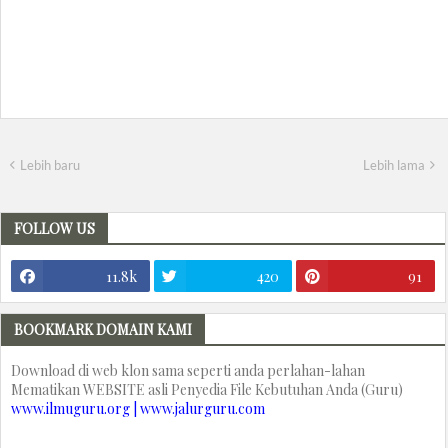
Lebih baru
Lebih lama
FOLLOW US
11.8k
420
91
BOOKMARK DOMAIN KAMI
Download di web klon sama seperti anda perlahan-lahan
Mematikan WEBSITE asli Penyedia File Kebutuhan Anda (Guru)
www.ilmuguru.org | www.jalurguru.com