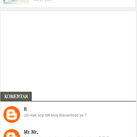
KOMENTAR
R
izin kak, knp tdk bisa didownload ya ?
Mr. Mr,