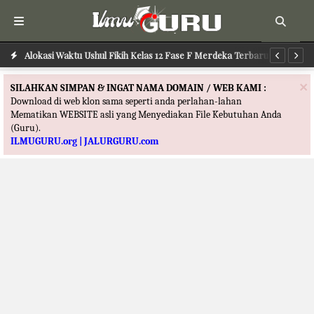
Alokasi Waktu Ilmu Tafsir Kelas 12 Fase F Merdeka Terbaru
Alokasi Waktu Ushul Fikih Kelas 12 Fase F Merdeka Terbaru
Al
×
SILAHKAN SIMPAN & INGAT NAMA DOMAIN / WEB KAMI :
Download di web klon sama seperti anda perlahan-lahan
Mematikan WEBSITE asli yang Menyediakan File Kebutuhan Anda
(Guru).
ILMUGURU.org | JALURGURU.com