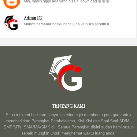
Min, masih nggk ada yang bisa di download 😢😢😢
Admin IG
Mohon bersabar bosku nanti juga ke buka sendiri li...
TENTANG KAMI
Situs ini kami hadirkan hanya sekedar ingin membantu para guru untuk
menghadirkan Perangkat Pembelajaran, Kisi-Kisi dan Soal-Soal SD/MI,
SMP/MTs, SMA/MA/SMK dll. Semua Perangkat disini sudah kami susun
sebaik mungkin untuk menghemat waktu luang anda.