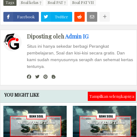
Tags
Soal kelas 7
Soal PAT 7
Soal PAT VII
Facebook
Twitter
Diposting oleh
Admin IG
Situs ini hanya sekedar berbagi Perangkat
pembelajaran, Soal dan kisi-kisi secara gratis. Dan
kami sudah menyusunnya serapih dan sehemat kertas
tentunya.
YOU MIGHT LIKE
Tampilkan selengkapnya