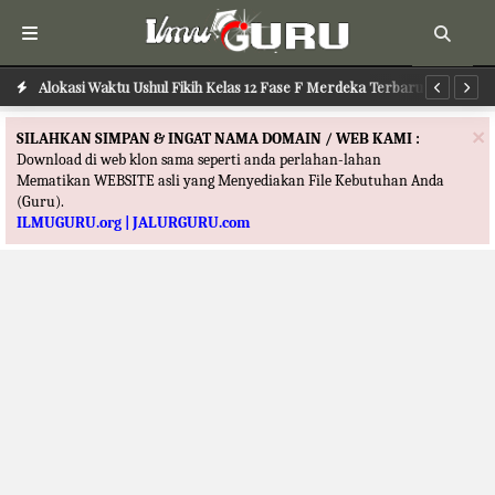
Alokasi Waktu Ilmu Tafsir Kelas 12 Fase F Merdeka Terbaru
Alokasi Waktu Ushul Fikih Kelas 12 Fase F Merdeka Terbaru
Al
×
SILAHKAN SIMPAN & INGAT NAMA DOMAIN / WEB KAMI :
Download di web klon sama seperti anda perlahan-lahan
Mematikan WEBSITE asli yang Menyediakan File Kebutuhan Anda
(Guru).
ILMUGURU.org | JALURGURU.com