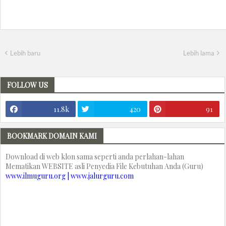
Lebih baru
Lebih lama
FOLLOW US
11.8k
420
91
BOOKMARK DOMAIN KAMI
Download di web klon sama seperti anda perlahan-lahan
Mematikan WEBSITE asli Penyedia File Kebutuhan Anda (Guru)
www.ilmuguru.org | www.jalurguru.com