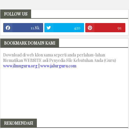
FOLLOW US
11.8k
420
91
BOOKMARK DOMAIN KAMI
Download di web klon sama seperti anda perlahan-lahan
Mematikan WEBSITE asli Penyedia File Kebutuhan Anda (Guru)
www.ilmuguru.org | www.jalurguru.com
REKOMENDASI