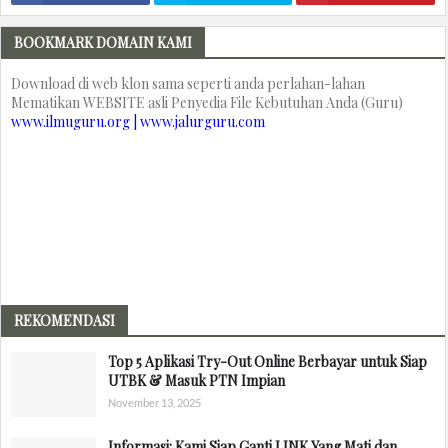
BOOKMARK DOMAIN KAMI
Download di web klon sama seperti anda perlahan-lahan
Mematikan WEBSITE asli Penyedia File Kebutuhan Anda (Guru)
www.ilmuguru.org | www.jalurguru.com
REKOMENDASI
Top 5 Aplikasi Try-Out Online Berbayar untuk Siap
UTBK & Masuk PTN Impian
November 13, 2025
Informasi: Kami Siap Ganti LINK Yang Mati dan