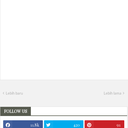
Lebih baru
Lebih lama
FOLLOW US
11.8k
420
91