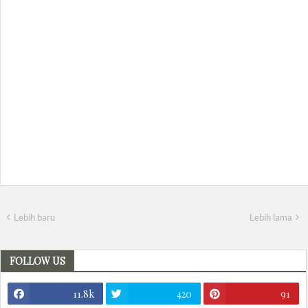
Lebih baru
Lebih lama
FOLLOW US
11.8k
420
91