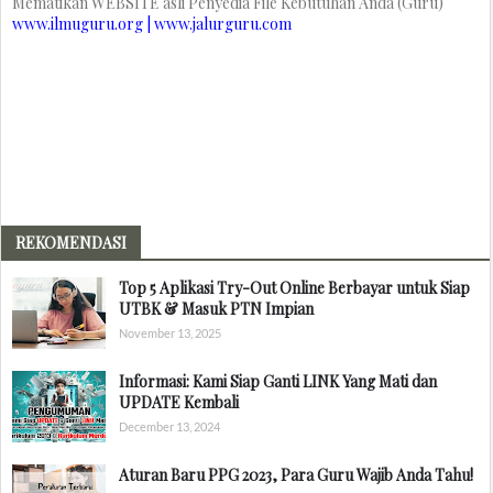
Mematikan WEBSITE asli Penyedia File Kebutuhan Anda (Guru)
www.ilmuguru.org | www.jalurguru.com
REKOMENDASI
Top 5 Aplikasi Try-Out Online Berbayar untuk Siap
UTBK & Masuk PTN Impian
November 13, 2025
Informasi: Kami Siap Ganti LINK Yang Mati dan
UPDATE Kembali
December 13, 2024
Aturan Baru PPG 2023, Para Guru Wajib Anda Tahu!