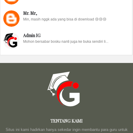
Mr. Mr,
Min, masih nggk ada yang bisa di download 😢😢😢
Admin IG
Mohon bersabar bosku nanti juga ke buka sendiri li...
TENTANG KAMI
Situs ini kami hadirkan hanya sekedar ingin membantu para guru untuk