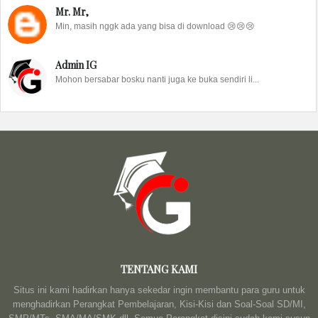
Mr. Mr,
Min, masih nggk ada yang bisa di download 😢😢😢
Admin IG
Mohon bersabar bosku nanti juga ke buka sendiri li...
TENTANG KAMI
Situs ini kami hadirkan hanya sekedar ingin membantu para guru untuk
menghadirkan Perangkat Pembelajaran, Kisi-Kisi dan Soal-Soal SD/MI,