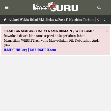
Alokasi Waktu Ushul Fikih Kelas 12 Fase F Merdeka Terbaru
Alokasi Waktu Ilmu Tafsir Kelas 12 Fase F Merdeka Terbaru
Al
×
SILAHKAN SIMPAN & INGAT NAMA DOMAIN / WEB KAMI :
Download di web klon sama seperti anda perlahan-lahan
Mematikan WEBSITE asli yang Menyediakan File Kebutuhan Anda
(Guru).
ILMUGURU.org | JALURGURU.com