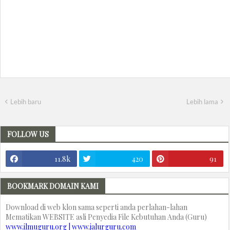
Lebih baru
Lebih lama
FOLLOW US
11.8k
420
91
BOOKMARK DOMAIN KAMI
Download di web klon sama seperti anda perlahan-lahan
Mematikan WEBSITE asli Penyedia File Kebutuhan Anda (Guru)
www.ilmuguru.org | www.jalurguru.com