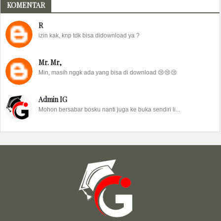
KOMENTAR
R
izin kak, knp tdk bisa didownload ya ?
Mr. Mr,
Min, masih nggk ada yang bisa di download 😢😢😢
Admin IG
Mohon bersabar bosku nanti juga ke buka sendiri li...