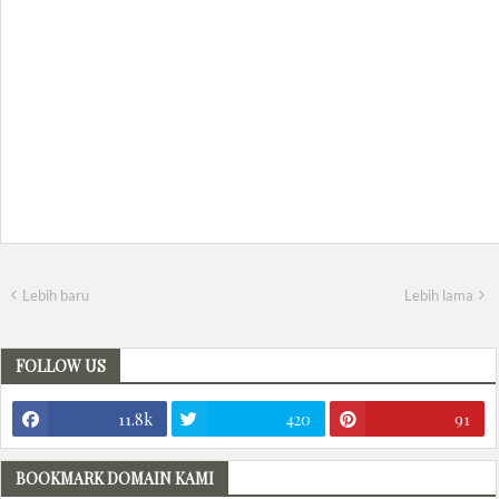
Lebih baru
Lebih lama
FOLLOW US
11.8k
420
91
BOOKMARK DOMAIN KAMI