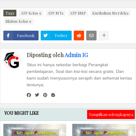
Tags
ATP Kelas 9
ATP MTs
ATP SMP
Kurikulum Merdeka
Silabus Kelas 9
Facebook
Twitter
Diposting oleh
Admin IG
Situs ini hanya sekedar berbagi Perangkat
pembelajaran, Soal dan kisi-kisi secara gratis. Dan
kami sudah menyusunnya serapih dan sehemat kertas
tentunya.
YOU MIGHT LIKE
Tampilkan selengkapnya