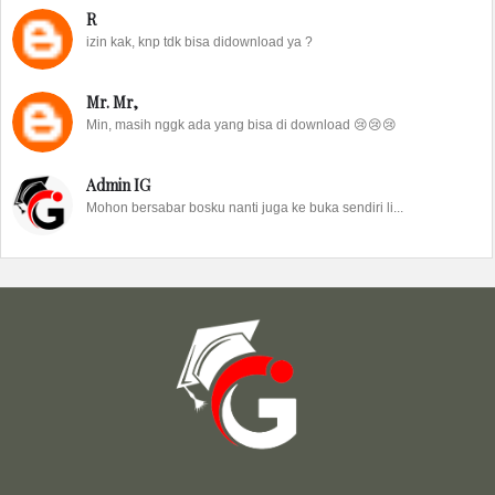
R
izin kak, knp tdk bisa didownload ya ?
Mr. Mr,
Min, masih nggk ada yang bisa di download 😢😢😢
Admin IG
Mohon bersabar bosku nanti juga ke buka sendiri li...