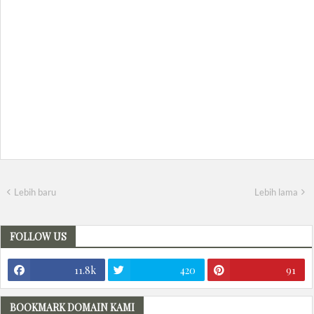
Lebih baru
Lebih lama
FOLLOW US
11.8k
420
91
BOOKMARK DOMAIN KAMI