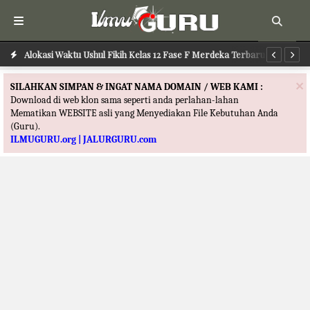
Alokasi Waktu Ushul Fikih Kelas 12 Fase F Merdeka Terbaru
Alokasi Waktu Ilmu Tafsir Kelas 12 Fase F Merdeka Terbaru
Al
×
SILAHKAN SIMPAN & INGAT NAMA DOMAIN / WEB KAMI :
Download di web klon sama seperti anda perlahan-lahan
Mematikan WEBSITE asli yang Menyediakan File Kebutuhan Anda
(Guru).
ILMUGURU.org | JALURGURU.com