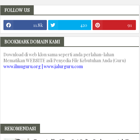
FOLLOW US
11.8k
420
91
BOOKMARK DOMAIN KAMI
Download di web klon sama seperti anda perlahan-lahan
Mematikan WEBSITE asli Penyedia File Kebutuhan Anda (Guru)
www.ilmuguru.org | www.jalurguru.com
REKOMENDASI