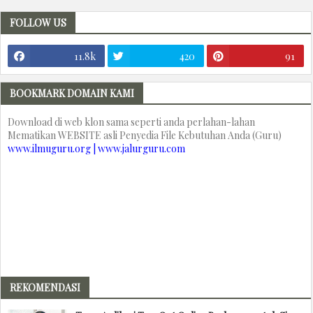
FOLLOW US
11.8k
420
91
BOOKMARK DOMAIN KAMI
Download di web klon sama seperti anda perlahan-lahan
Mematikan WEBSITE asli Penyedia File Kebutuhan Anda (Guru)
www.ilmuguru.org | www.jalurguru.com
REKOMENDASI