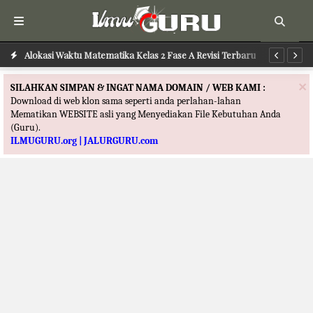
Alokasi Waktu Matematika Kelas 2 Fase A Revisi Terbaru
Alokasi Waktu Bahasa Indonesia Kelas 2 Fase A Revisi Terbaru
Al
×
SILAHKAN SIMPAN & INGAT NAMA DOMAIN / WEB KAMI :
Download di web klon sama seperti anda perlahan-lahan
Mematikan WEBSITE asli yang Menyediakan File Kebutuhan Anda
(Guru).
ILMUGURU.org | JALURGURU.com