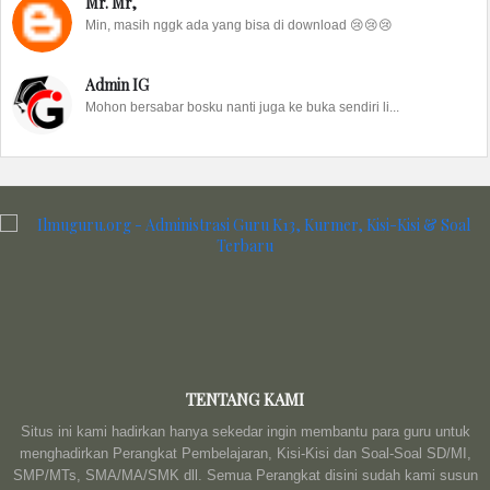
Mr. Mr,
Min, masih nggk ada yang bisa di download 😢😢😢
Admin IG
Mohon bersabar bosku nanti juga ke buka sendiri li...
TENTANG KAMI
Situs ini kami hadirkan hanya sekedar ingin membantu para guru untuk
menghadirkan Perangkat Pembelajaran, Kisi-Kisi dan Soal-Soal SD/MI,
SMP/MTs, SMA/MA/SMK dll. Semua Perangkat disini sudah kami susun