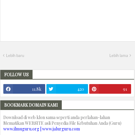
Lebih baru
Lebih lama
FOLLOW US
11.8k
420
91
BOOKMARK DOMAIN KAMI
Download di web klon sama seperti anda perlahan-lahan
Mematikan WEBSITE asli Penyedia File Kebutuhan Anda (Guru)
www.ilmuguru.org | www.jalurguru.com