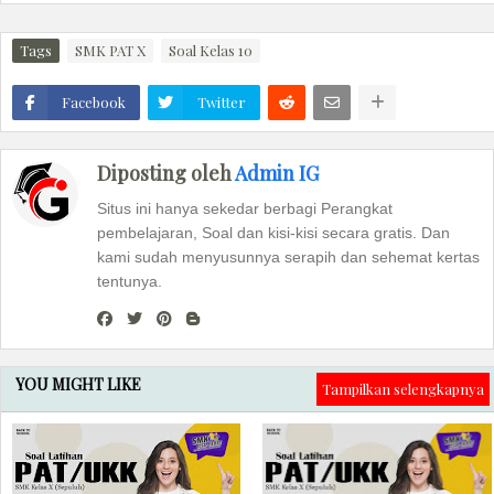
Tags
SMK PAT X
Soal Kelas 10
Facebook
Twitter
Diposting oleh
Admin IG
Situs ini hanya sekedar berbagi Perangkat
pembelajaran, Soal dan kisi-kisi secara gratis. Dan
kami sudah menyusunnya serapih dan sehemat kertas
tentunya.
YOU MIGHT LIKE
Tampilkan selengkapnya