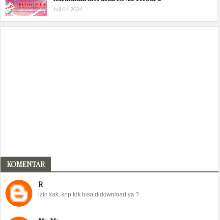
Juli 01, 2024
KOMENTAR
R
izin kak, knp tdk bisa didownload ya ?