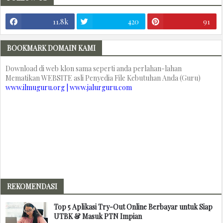
11.8k
420
91
BOOKMARK DOMAIN KAMI
Download di web klon sama seperti anda perlahan-lahan
Mematikan WEBSITE asli Penyedia File Kebutuhan Anda (Guru)
www.ilmuguru.org | www.jalurguru.com
REKOMENDASI
Top 5 Aplikasi Try-Out Online Berbayar untuk Siap
UTBK & Masuk PTN Impian