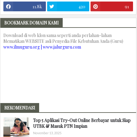
11.8k
420
91
BOOKMARK DOMAIN KAMI
Download di web klon sama seperti anda perlahan-lahan
Mematikan WEBSITE asli Penyedia File Kebutuhan Anda (Guru)
www.ilmuguru.org | www.jalurguru.com
REKOMENDASI
Top 5 Aplikasi Try-Out Online Berbayar untuk Siap
UTBK & Masuk PTN Impian
November 13, 2025