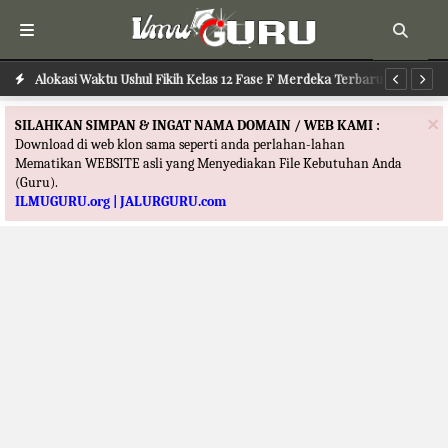
Alokasi Waktu Ilmu Tafsir Kelas 12 Fase F Merdeka Terbaru
Alokasi Waktu Ushul Fikih Kelas 12 Fase F Merdeka Terbaru
Al
×
SILAHKAN SIMPAN & INGAT NAMA DOMAIN / WEB KAMI :
Download di web klon sama seperti anda perlahan-lahan
Mematikan WEBSITE asli yang Menyediakan File Kebutuhan Anda
(Guru).
ILMUGURU.org | JALURGURU.com