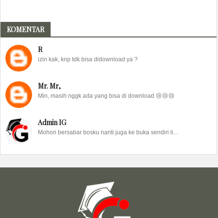
KOMENTAR
R
izin kak, knp tdk bisa didownload ya ?
Mr. Mr,
Min, masih nggk ada yang bisa di download 😢😢😢
Admin IG
Mohon bersabar bosku nanti juga ke buka sendiri li...