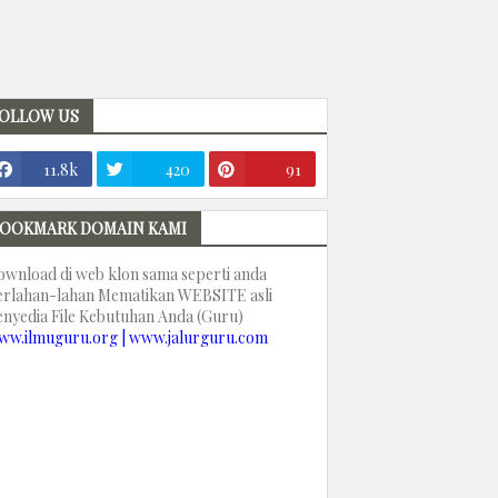
OLLOW US
11.8k
420
91
OOKMARK DOMAIN KAMI
ownload di web klon sama seperti anda
erlahan-lahan Mematikan WEBSITE asli
enyedia File Kebutuhan Anda (Guru)
ww.ilmuguru.org | www.jalurguru.com