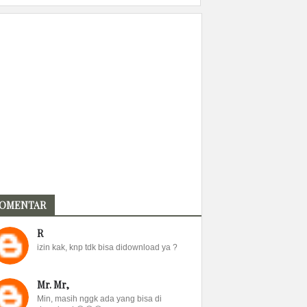
OMENTAR
R
izin kak, knp tdk bisa didownload ya ?
Mr. Mr,
Min, masih nggk ada yang bisa di