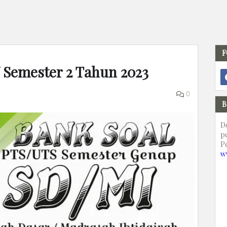
F
V Semester 2 Tahun 2023
0
B
D
p
P
w