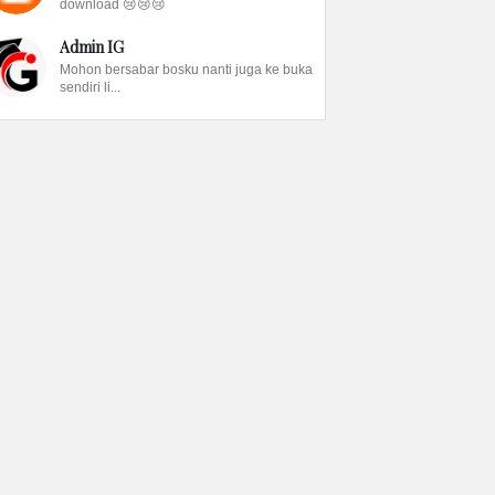
download 😢😢😢
Admin IG
Mohon bersabar bosku nanti juga ke buka
sendiri li...