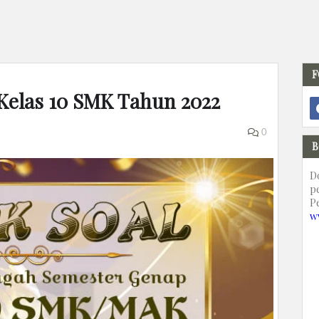
F
Kelas 10 SMK Tahun 2022
0
B
D
p
P
w