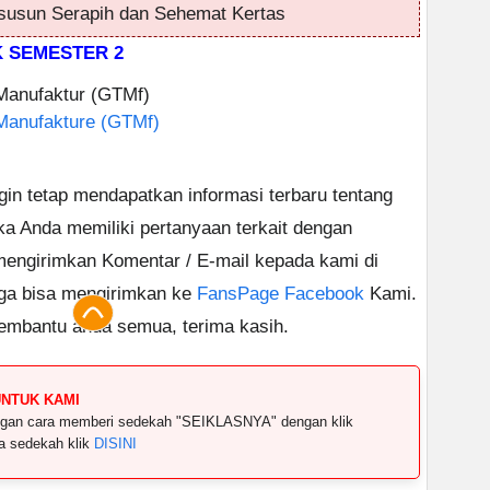
usun Serapih dan Sehemat Kertas
K SEMESTER 2
Manufaktur (GTMf)
Manufakture (GTMf)
ngin tetap mendapatkan informasi terbaru tentang
ika Anda memiliki pertanyaan terkait dengan
 mengirimkan Komentar / E-mail kepada kami di
uga bisa mengirimkan ke
FansPage Facebook
Kami.
embantu anda semua, terima kasih.
UNTUK KAMI
dengan cara memberi sedekah "SEIKLASNYA" dengan klik
ya sedekah klik
DISINI