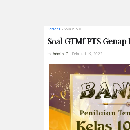
Beranda
SMK PTS 10
Soal GTMf PTS Genap 
by
Admin IG
-
Februari 19, 2022