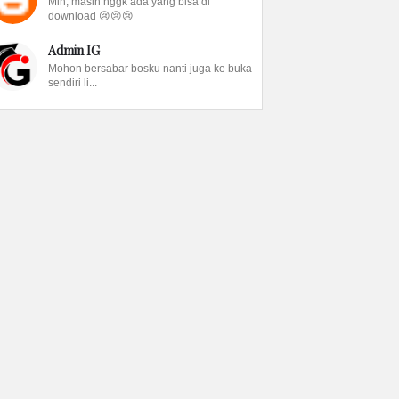
Min, masih nggk ada yang bisa di
download 😢😢😢
Admin IG
Mohon bersabar bosku nanti juga ke buka
sendiri li...