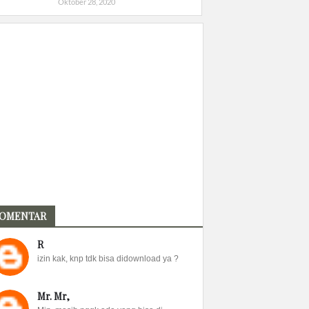
Oktober 28, 2020
OMENTAR
R
izin kak, knp tdk bisa didownload ya ?
Mr. Mr,