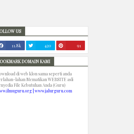
OLLOW US
11.8k
420
91
OOKMARK DOMAIN KAMI
ownload di web klon sama seperti anda
erlahan-lahan Mematikan WEBSITE asli
enyedia File Kebutuhan Anda (Guru)
ww.ilmuguru.org | www.jalurguru.com