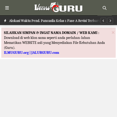
Alokasi Waktu PJOK Kelas 1 Fase A Revisi Terbaru
Alokasi Waktu Pend. Pancasila Kelas 1 Fase A Revisi Terbaru
Al
×
SILAHKAN SIMPAN & INGAT NAMA DOMAIN / WEB KAMI :
Download di web klon sama seperti anda perlahan-lahan
Mematikan WEBSITE asli yang Menyediakan File Kebutuhan Anda
(Guru).
ILMUGURU.org | JALURGURU.com