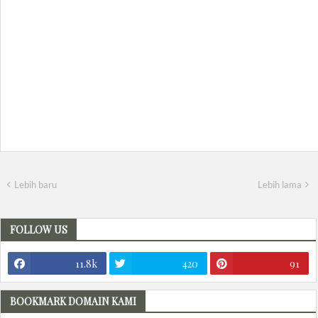
Lebih baru
Lebih lama
FOLLOW US
11.8k
420
91
BOOKMARK DOMAIN KAMI