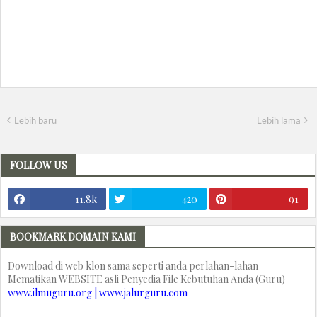
Lebih baru
Lebih lama
FOLLOW US
11.8k
420
91
BOOKMARK DOMAIN KAMI
Download di web klon sama seperti anda perlahan-lahan
Mematikan WEBSITE asli Penyedia File Kebutuhan Anda (Guru)
www.ilmuguru.org | www.jalurguru.com