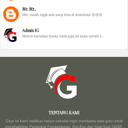
Mr. Mr,
Min, masih nggk ada yang bisa di download 😢😢😢
Admin IG
Mohon bersabar bosku nanti juga ke buka sendiri li...
TENTANG KAMI
Situs ini kami hadirkan hanya sekedar ingin membantu para guru untuk
menghadirkan Perangkat Pembelajaran, Kisi-Kisi dan Soal-Soal SD/MI,