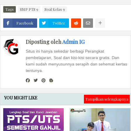
Tags
SMP PTS 9
Soal Kelas 9
Facebook
Twitter
Diposting oleh
Admin IG
Situs ini hanya sekedar berbagi Perangkat
pembelajaran, Soal dan kisi-kisi secara gratis. Dan
kami sudah menyusunnya serapih dan sehemat kertas
tentunya.
YOU MIGHT LIKE
Tampilkan selengkapnya