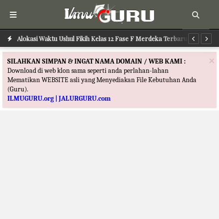
Alokasi Waktu Ushul Fikih Kelas 12 Fase F Merdeka Terbaru
Alokasi Waktu Ilmu Tafsir Kelas 12 Fase F Merdeka Terbaru
Al
×
SILAHKAN SIMPAN & INGAT NAMA DOMAIN / WEB KAMI :
Download di web klon sama seperti anda perlahan-lahan
Mematikan WEBSITE asli yang Menyediakan File Kebutuhan Anda
(Guru).
ILMUGURU.org | JALURGURU.com