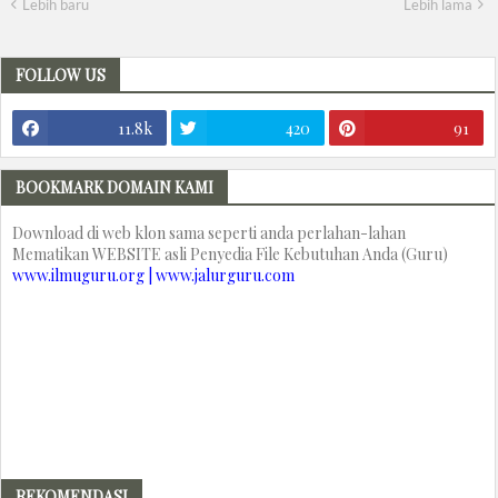
Lebih baru
Lebih lama
FOLLOW US
11.8k
420
91
BOOKMARK DOMAIN KAMI
Download di web klon sama seperti anda perlahan-lahan
Mematikan WEBSITE asli Penyedia File Kebutuhan Anda (Guru)
www.ilmuguru.org | www.jalurguru.com
REKOMENDASI