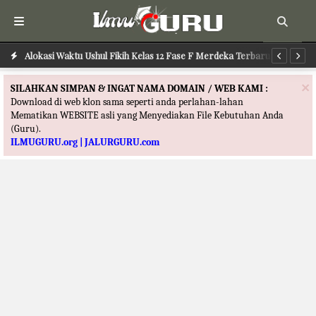
Alokasi Waktu Ushul Fikih Kelas 12 Fase F Merdeka Terbaru
Alokasi Waktu Ilmu Tafsir Kelas 12 Fase F Merdeka Terbaru
Al
×
SILAHKAN SIMPAN & INGAT NAMA DOMAIN / WEB KAMI :
Download di web klon sama seperti anda perlahan-lahan
Mematikan WEBSITE asli yang Menyediakan File Kebutuhan Anda
(Guru).
ILMUGURU.org | JALURGURU.com