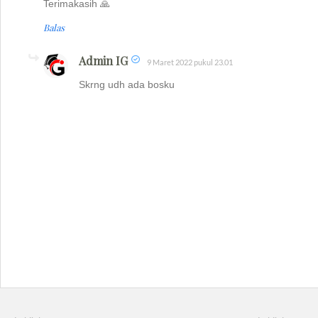
Terimakasih 🙏
Balas
Admin IG
9 Maret 2022 pukul 23.01
Skrng udh ada bosku