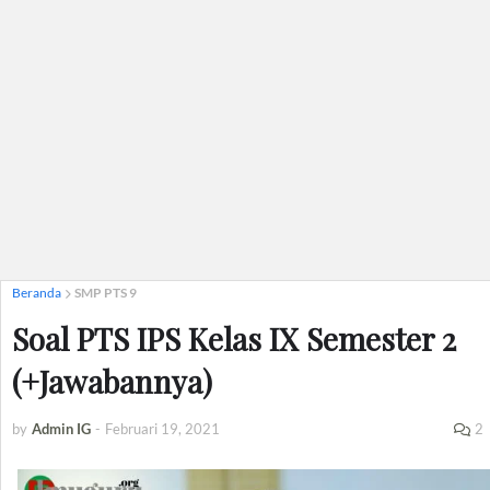
Beranda
SMP PTS 9
Soal PTS IPS Kelas IX Semester 2
(+Jawabannya)
by
Admin IG
-
Februari 19, 2021
2