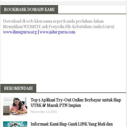
BOOKMARK DOMAIN KAMI
Download di web klon sama seperti anda perlahan-lahan
Mematikan WEBSITE asli Penyedia File Kebutuhan Anda (Guru)
www.ilmuguru.org | www.jalurguru.com
REKOMENDASI
Top 5 Aplikasi Try-Out Online Berbayar untuk Siap
UTBK & Masuk PTN Impian
November 13, 2025
Informasi: Kami Siap Ganti LINK Yang Mati dan