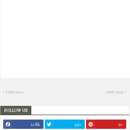
Lebih baru
Lebih lama
FOLLOW US
11.8k
420
91