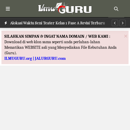
Alokasi Waktu Seni Tari Kelas 1 Fase A Revisi Terbaru
Alokasi Waktu Seni Teater Kelas 1 Fase A Revisi Terbaru
Al
×
SILAHKAN SIMPAN & INGAT NAMA DOMAIN / WEB KAMI :
Download di web klon sama seperti anda perlahan-lahan
Mematikan WEBSITE asli yang Menyediakan File Kebutuhan Anda
(Guru).
ILMUGURU.org | JALURGURU.com