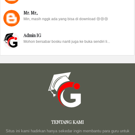
Mr. Mr,
Min, masih nggk ada yang bisa di download 😢😢😢
Admin IG
Mohon bersabar bosku nanti juga ke buka sendiri li...
TENTANG KAMI
Situs ini kami hadirkan hanya sekedar ingin membantu para guru untuk