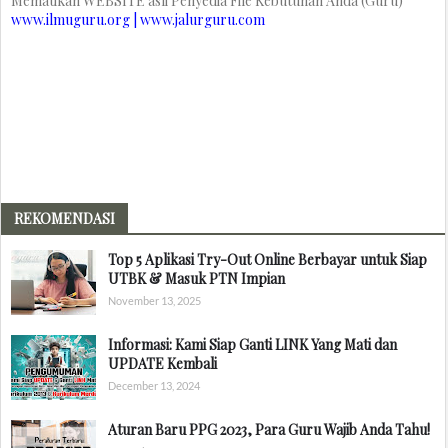
Mematikan WEBSITE asli Penyedia File Kebutuhan Anda (Guru)
www.ilmuguru.org | www.jalurguru.com
REKOMENDASI
Top 5 Aplikasi Try-Out Online Berbayar untuk Siap
UTBK & Masuk PTN Impian
November 13, 2025
Informasi: Kami Siap Ganti LINK Yang Mati dan
UPDATE Kembali
December 13, 2024
Aturan Baru PPG 2023, Para Guru Wajib Anda Tahu!