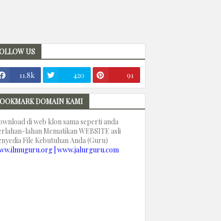
OLLOW US
11.8k
420
91
OOKMARK DOMAIN KAMI
ownload di web klon sama seperti anda
erlahan-lahan Mematikan WEBSITE asli
enyedia File Kebutuhan Anda (Guru)
ww.ilmuguru.org | www.jalurguru.com