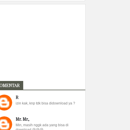
OMENTAR
R
izin kak, knp tdk bisa didownload ya ?
Mr. Mr,
Min, masih nggk ada yang bisa di
download 😢😢😢