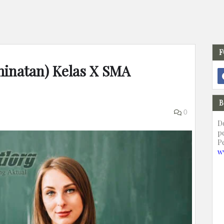
F
minatan) Kelas X SMA
B
0
D
p
P
w