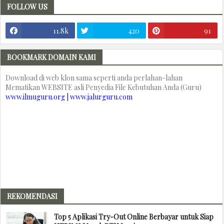
FOLLOW US
11.8k
420
91
BOOKMARK DOMAIN KAMI
Download di web klon sama seperti anda perlahan-lahan
Mematikan WEBSITE asli Penyedia File Kebutuhan Anda (Guru)
www.ilmuguru.org | www.jalurguru.com
REKOMENDASI
Top 5 Aplikasi Try-Out Online Berbayar untuk Siap