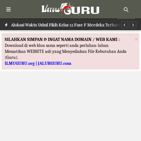
Alokasi Waktu Ilmu Tafsir Kelas 12 Fase F Merdeka Terbaru
Alokasi Waktu Ushul Fikih Kelas 12 Fase F Merdeka Terbaru
Al
×
SILAHKAN SIMPAN & INGAT NAMA DOMAIN / WEB KAMI :
Download di web klon sama seperti anda perlahan-lahan
Mematikan WEBSITE asli yang Menyediakan File Kebutuhan Anda
(Guru).
ILMUGURU.org | JALURGURU.com