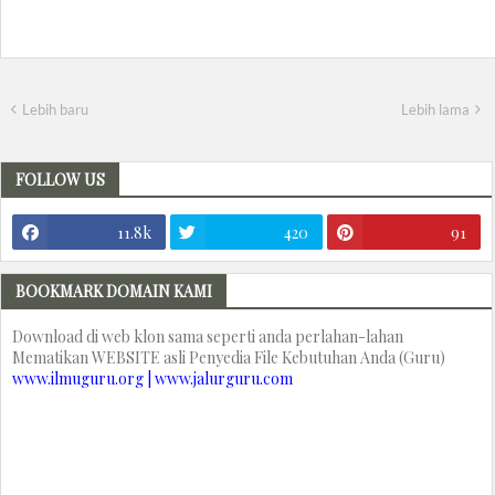
Lebih baru
Lebih lama
FOLLOW US
11.8k
420
91
BOOKMARK DOMAIN KAMI
Download di web klon sama seperti anda perlahan-lahan
Mematikan WEBSITE asli Penyedia File Kebutuhan Anda (Guru)
www.ilmuguru.org | www.jalurguru.com