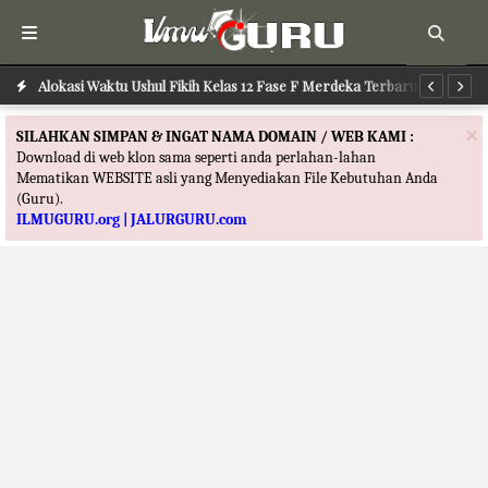
Alokasi Waktu Ilmu Tafsir Kelas 12 Fase F Merdeka Terbaru
Alokasi Waktu Ushul Fikih Kelas 12 Fase F Merdeka Terbaru
Al
×
SILAHKAN SIMPAN & INGAT NAMA DOMAIN / WEB KAMI :
Download di web klon sama seperti anda perlahan-lahan
Mematikan WEBSITE asli yang Menyediakan File Kebutuhan Anda
(Guru).
ILMUGURU.org | JALURGURU.com