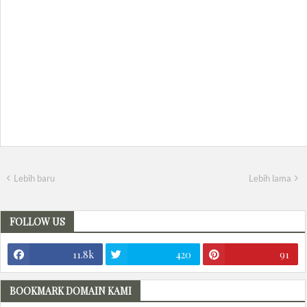
Lebih baru
Lebih lama
FOLLOW US
11.8k
420
91
BOOKMARK DOMAIN KAMI