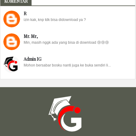
KOMENTAR
R
izin kak, knp tdk bisa didownload ya ?
Mr. Mr,
Min, masih nggk ada yang bisa di download 😢😢😢
Admin IG
Mohon bersabar bosku nanti juga ke buka sendiri li...