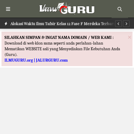
Alokasi Waktu Ilmu Tafsir Kelas 12 Fase F Merdeka Terbaru
Alokasi Waktu Ilmu Kalam Kelas 12 Fase F Merdeka Terbaru
Al
×
SILAHKAN SIMPAN & INGAT NAMA DOMAIN / WEB KAMI :
Download di web klon sama seperti anda perlahan-lahan
Mematikan WEBSITE asli yang Menyediakan File Kebutuhan Anda
(Guru).
ILMUGURU.org | JALURGURU.com