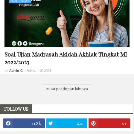
SOAL KELAS 6
Soal Ujian Madrasah Akidah Akhlak Tingkat MI
2022/2023
by
Admin IG
-
Februari 15, 2023
Muat postingan lainnya
FOLLOW US
11.8k
420
91