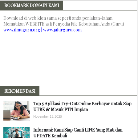
BOOKMARK DOMAIN KAMI
Download di web klon sama seperti anda perlahan-lahan
Mematikan WEBSITE asli Penyedia File Kebutuhan Anda (Guru)
www.ilmuguru.org | www.jalurguru.com
REKOMENDASI
Top 5 Aplikasi Try-Out Online Berbayar untuk Siap
UTBK & Masuk PTN Impian
November 13, 2025
Informasi: Kami Siap Ganti LINK Yang Mati dan
UPDATE Kembali