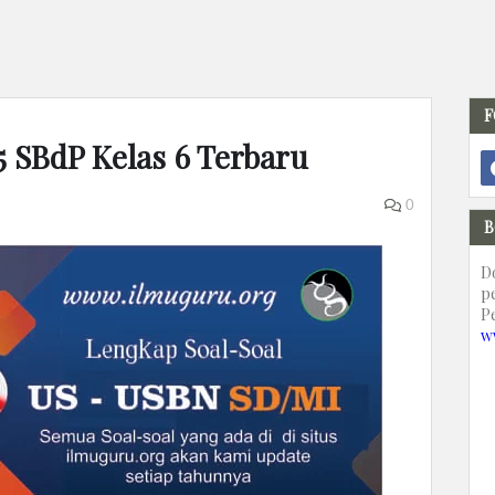
F
5 SBdP Kelas 6 Terbaru
0
B
D
p
P
w