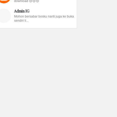
download 😢😢😢
Admin IG
Mohon bersabar bosku nanti juga ke buka
sendiri li...