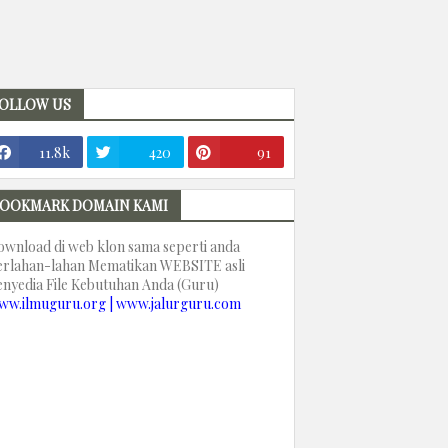
OLLOW US
11.8k
420
91
OOKMARK DOMAIN KAMI
ownload di web klon sama seperti anda
erlahan-lahan Mematikan WEBSITE asli
enyedia File Kebutuhan Anda (Guru)
ww.ilmuguru.org | www.jalurguru.com