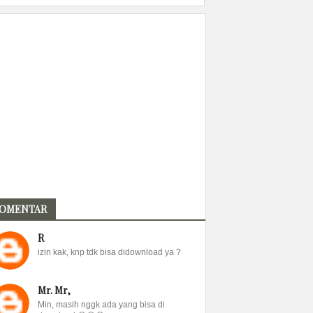
OMENTAR
R
izin kak, knp tdk bisa didownload ya ?
Mr. Mr,
Min, masih nggk ada yang bisa di