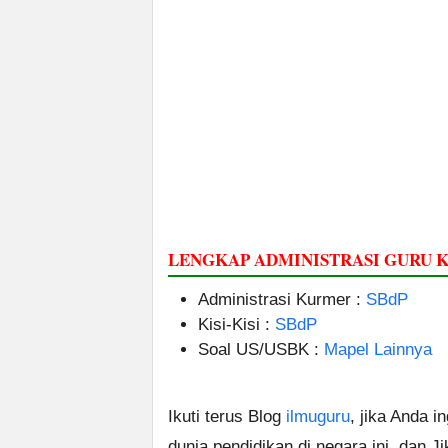
LENGKAP ADMINISTRASI GURU KE
Administrasi Kurmer :
SBdP
Kisi-Kisi :
SBdP
Soal US/USBK :
Mapel Lainnya
Ikuti terus Blog
ilmuguru
, jika Anda i
dunia pendidikan di negara ini, dan J