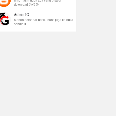
Min, masih nggk ada yang bisa di
download 😢😢😢
Admin IG
Mohon bersabar bosku nanti juga ke buka
sendiri li...