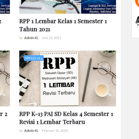
2
RPP 1 Lembar Kelas 1 Semester 1
Tahun 2021
by
Admin IG
-
Juni 22, 2021
RPP KELAS 4
r 2
RPP K-13 PAI SD Kelas 4 Semester 1
Revisi 1 Lembar Terbaru
by
Admin IG
-
Februari 10, 2020