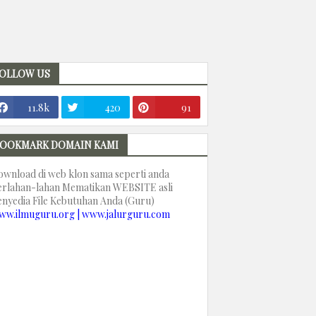
OLLOW US
11.8k
420
91
OOKMARK DOMAIN KAMI
ownload di web klon sama seperti anda
erlahan-lahan Mematikan WEBSITE asli
enyedia File Kebutuhan Anda (Guru)
ww.ilmuguru.org | www.jalurguru.com