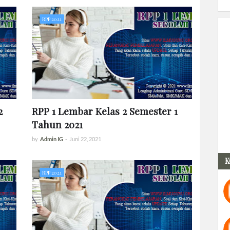
RPP 2021
2
RPP 1 Lembar Kelas 2 Semester 1
Tahun 2021
by
Admin IG
-
Juni 22, 2021
K
RPP 2021