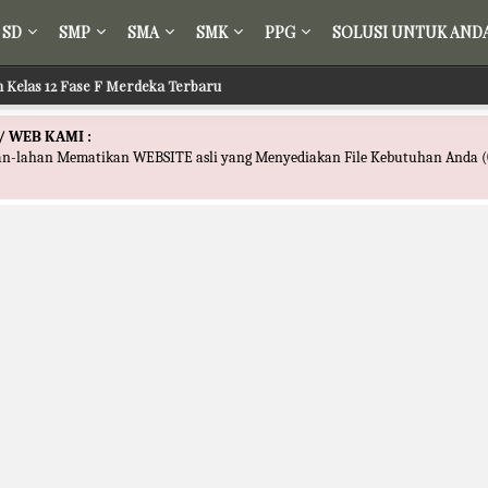
SD
SMP
SMA
SMK
PPG
SOLUSI UNTUK AND
ih Kelas 12 Fase F Merdeka Terbaru
 Tafsir Kelas 12 Fase F Merdeka Terbaru
/ WEB KAMI :
han-lahan Mematikan WEBSITE asli yang Menyediakan File Kebutuhan Anda (