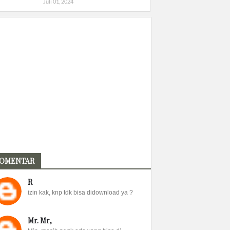
Juli 01, 2024
OMENTAR
R
izin kak, knp tdk bisa didownload ya ?
Mr. Mr,