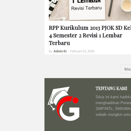
RPP Kurikulum 2013 PJOK SD Ke
4 Semester 2 Revisi 1 Lembar
Terbaru
by
Admin IG
-
Februari 01, 2020
Mua
TENTANG KAMI
Situs ini kami hadir
menghadirkan Perang
SMP/MTs, SMA/MA/SM
sebaik mungkin unt