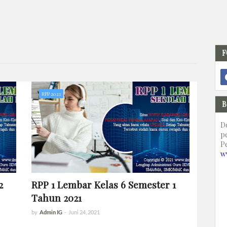
F
RPP 2021
B
D
p
P
w
2
RPP 1 Lembar Kelas 6 Semester 1
Tahun 2021
by
Admin IG
-
Juni 24, 2021