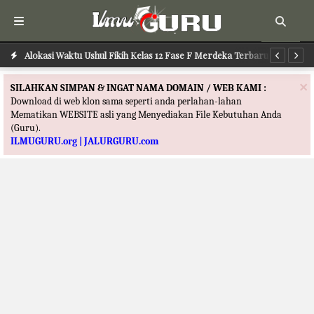
Alokasi Waktu Ilmu Tafsir Kelas 12 Fase F Merdeka Terbaru
Alokasi Waktu Ushul Fikih Kelas 12 Fase F Merdeka Terbaru
Al
×
SILAHKAN SIMPAN & INGAT NAMA DOMAIN / WEB KAMI :
Download di web klon sama seperti anda perlahan-lahan
Mematikan WEBSITE asli yang Menyediakan File Kebutuhan Anda
(Guru).
ILMUGURU.org | JALURGURU.com