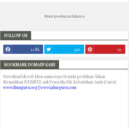
Muat postingan lainnya
FOLLOW US
11.8k
420
91
BOOKMARK DOMAIN KAMI
Download di web klon sama seperti anda perlahan-lahan
Mematikan WEBSITE asli Penyedia File Kebutuhan Anda (Guru)
www.ilmuguru.org | www.jalurguru.com