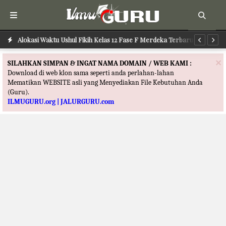
Alokasi Waktu Ilmu Tafsir Kelas 12 Fase F Merdeka Terbaru
Alokasi Waktu Ushul Fikih Kelas 12 Fase F Merdeka Terbaru
Al
×
SILAHKAN SIMPAN & INGAT NAMA DOMAIN / WEB KAMI :
Download di web klon sama seperti anda perlahan-lahan
Mematikan WEBSITE asli yang Menyediakan File Kebutuhan Anda
(Guru).
ILMUGURU.org | JALURGURU.com