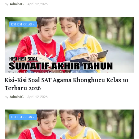
by
Admin IG
-
April 12, 2026
KISI KISI KELAS 10
Kisi-Kisi Soal SAT Agama Khonghucu Kelas 10
Terbaru 2026
by
Admin IG
-
April 12, 2026
KISI KISI KELAS 10