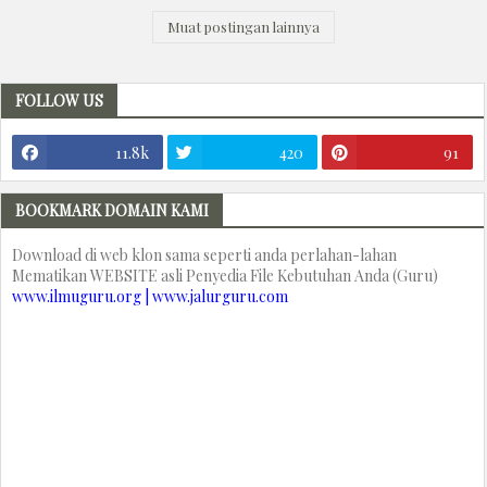
Muat postingan lainnya
FOLLOW US
11.8k
420
91
BOOKMARK DOMAIN KAMI
Download di web klon sama seperti anda perlahan-lahan
Mematikan WEBSITE asli Penyedia File Kebutuhan Anda (Guru)
www.ilmuguru.org | www.jalurguru.com