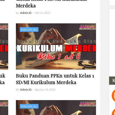
Merdeka
by
Admin IG
-
Mei 21, 2025
BUKU KELAS 1
uk
Buku Panduan PPKn untuk Kelas 1
K
ka
SD/MI Kurikulum Merdeka
by
Admin IG
-
Agustus 16, 2022
BUKU KELAS 1