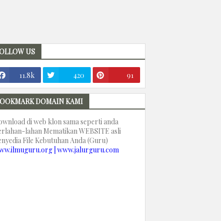
OLLOW US
11.8k
420
91
OOKMARK DOMAIN KAMI
ownload di web klon sama seperti anda
erlahan-lahan Mematikan WEBSITE asli
enyedia File Kebutuhan Anda (Guru)
ww.ilmuguru.org | www.jalurguru.com