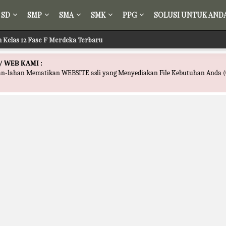
SD
SMP
SMA
SMK
PPG
SOLUSI UNTUK AND
fsir Kelas 12 Fase F Merdeka Terbaru
Fikih Kelas 12 Fase F Merdeka Terbaru
/ WEB KAMI :
han-lahan Mematikan WEBSITE asli yang Menyediakan File Kebutuhan Anda (