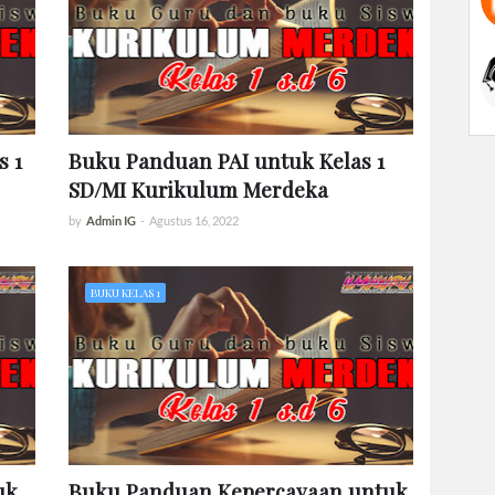
s 1
Buku Panduan PAI untuk Kelas 1
SD/MI Kurikulum Merdeka
by
Admin IG
-
Agustus 16, 2022
BUKU KELAS 1
uk
Buku Panduan Kepercayaan untuk