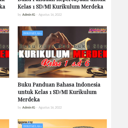
ka
Kelas 1 SD/MI Kurikulum Merdeka
by
Admin IG
-
Agustus 16, 2022
BUKU KELAS 1
Buku Panduan Bahasa Indonesia
untuk Kelas 1 SD/MI Kurikulum
Merdeka
by
Admin IG
-
Agustus 16, 2022
BUKU KELAS 1