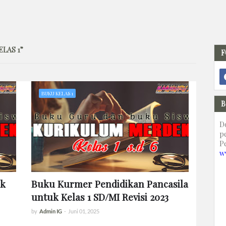
ELAS 1
F
BUKU KELAS 1
B
D
p
P
w
uk
Buku Kurmer Pendidikan Pancasila
untuk Kelas 1 SD/MI Revisi 2023
by
Admin IG
-
Juni 01, 2025