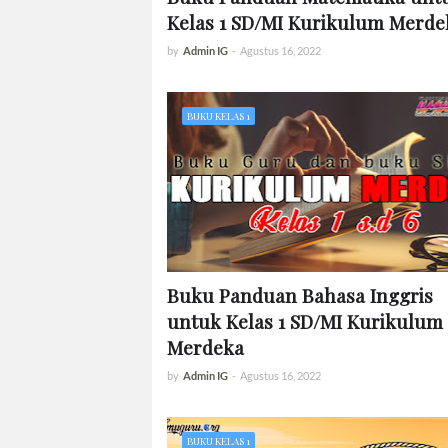
Kelas 1 SD/MI Kurikulum Merde
by
Admin IG
-
Agustus 16, 2022
BUKU KELAS 1
Buku Panduan Bahasa Inggris
untuk Kelas 1 SD/MI Kurikulum
Merdeka
by
Admin IG
-
Agustus 16, 2022
BUKU KELAS 1