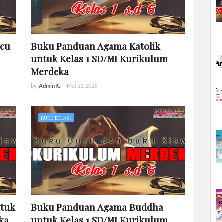
cu
Buku Panduan Agama Katolik
untuk Kelas 1 SD/MI Kurikulum
Merdeka
by
Admin IG
-
Mei 21, 2025
BUKU KELAS 1
tuk
Buku Panduan Agama Buddha
ka
untuk Kelas 1 SD/MI Kurikulum