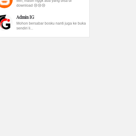
Min, masih nggk ada yang bisa di
download 😢😢😢
Admin IG
Mohon bersabar bosku nanti juga ke buka
sendiri li...