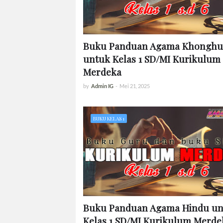
Buku Panduan Agama Khonghu
untuk Kelas 1 SD/MI Kurikulum
Merdeka
by
Admin IG
-
Mei 21, 2025
BUKU KELAS 1
Buku Panduan Agama Hindu un
Kelas 1 SD/MI Kurikulum Merde