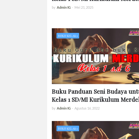
by
Admin IG
-
Mei 21, 2025
BUKU KELAS 1
Buku Panduan Seni Budaya unt
Kelas 1 SD/MI Kurikulum Merde
by
Admin IG
-
Agustus 16, 2022
BUKU KELAS 1