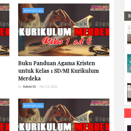
BUKU KELAS 1
R
Buku Panduan Agama Kristen
untuk Kelas 1 SD/MI Kurikulum
Merdeka
by
Admin IG
-
Mei 21, 2025
BUKU KELAS 1