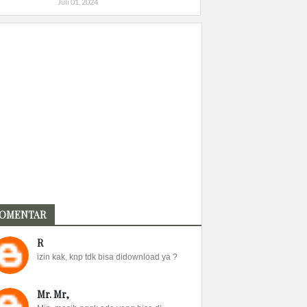
Juli 01, 2024
OMENTAR
R
izin kak, knp tdk bisa didownload ya ?
Mr. Mr,