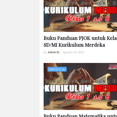
Buku Panduan PJOK untuk Kela
SD/MI Kurikulum Merdeka
by
Admin IG
-
Agustus 16, 2022
BUKU KELAS 1
Buku Panduan Matematika unt