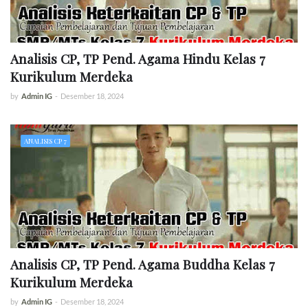
Analisis CP, TP Pend. Agama Hindu Kelas 7
Kurikulum Merdeka
by
Admin IG
-
Desember 18, 2024
ANALISIS CP 7
Analisis CP, TP Pend. Agama Buddha Kelas 7
Kurikulum Merdeka
by
Admin IG
-
Desember 18, 2024