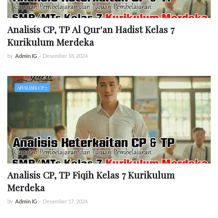
Analisis CP, TP Al Qur'an Hadist Kelas 7
Kurikulum Merdeka
by
Admin IG
-
Desember 18, 2024
ANALISIS CP 7
Analisis CP, TP Fiqih Kelas 7 Kurikulum
Merdeka
by
Admin IG
-
Desember 17, 2024