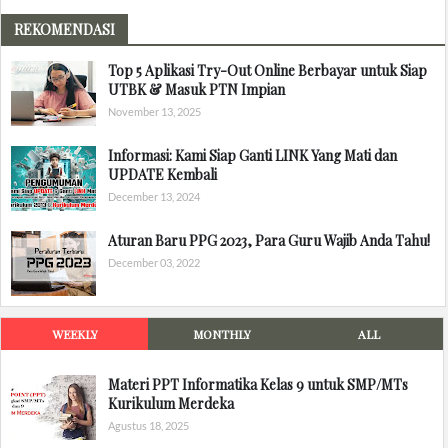
REKOMENDASI
Top 5 Aplikasi Try-Out Online Berbayar untuk Siap
UTBK & Masuk PTN Impian
November 13, 2025
Informasi: Kami Siap Ganti LINK Yang Mati dan
UPDATE Kembali
December 13, 2024
Aturan Baru PPG 2023, Para Guru Wajib Anda Tahu!
December 03, 2022
WEEKLY
MONTHLY
ALL
Materi PPT Informatika Kelas 9 untuk SMP/MTs
Kurikulum Merdeka
Agustus 18, 2025