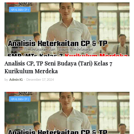
ANALISIS CP 7
Analisis CP, TP Seni Budaya (Tari) Kelas 7
Kurikulum Merdeka
by
Admin IG
-
Desember 17, 2024
ANALISIS CP 7