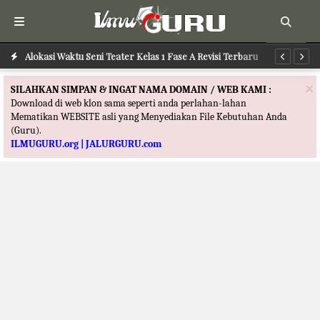
Alokasi Waktu Seni Tari Kelas 1 Fase A Revisi Terbaru
Al
×
SILAHKAN SIMPAN & INGAT NAMA DOMAIN / WEB KAMI :
Download di web klon sama seperti anda perlahan-lahan
Mematikan WEBSITE asli yang Menyediakan File Kebutuhan Anda
(Guru).
ILMUGURU.org | JALURGURU.com