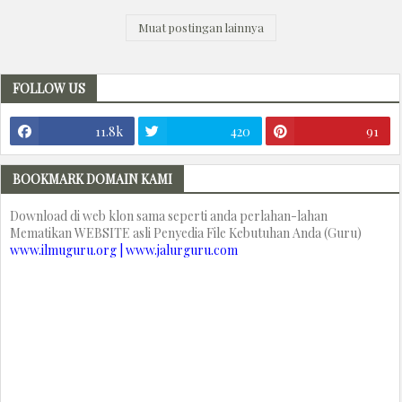
Muat postingan lainnya
FOLLOW US
11.8k
420
91
BOOKMARK DOMAIN KAMI
Download di web klon sama seperti anda perlahan-lahan
Mematikan WEBSITE asli Penyedia File Kebutuhan Anda (Guru)
www.ilmuguru.org | www.jalurguru.com