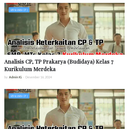
ANALISIS CP 7
Analisis CP, TP Prakarya (Budidaya) Kelas 7
Kurikulum Merdeka
by
Admin IG
-
Desember 16, 2024
ANALISIS CP 7