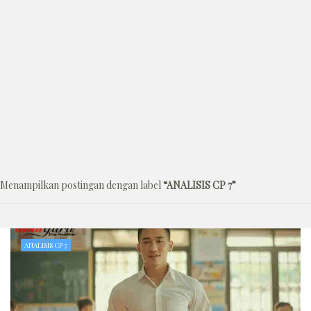
Menampilkan postingan dengan label
ANALISIS CP 7
ANALISIS CP 7