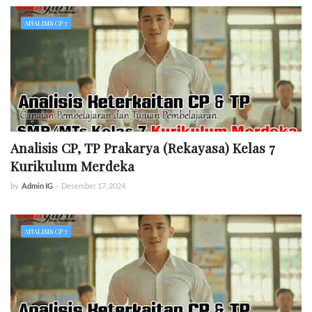
ANALISIS CP 7
Analisis CP, TP Prakarya (Rekayasa) Kelas 7
Kurikulum Merdeka
by
Admin IG
-
Desember 17, 2024
ANALISIS CP 7