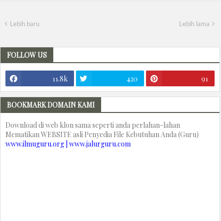
Lebih baru
Lebih lama
FOLLOW US
11.8k
420
91
BOOKMARK DOMAIN KAMI
Download di web klon sama seperti anda perlahan-lahan
Mematikan WEBSITE asli Penyedia File Kebutuhan Anda (Guru)
www.ilmuguru.org | www.jalurguru.com