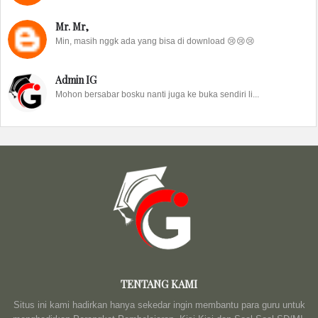
Mr. Mr,
Min, masih nggk ada yang bisa di download 😢😢😢
Admin IG
Mohon bersabar bosku nanti juga ke buka sendiri li...
TENTANG KAMI
Situs ini kami hadirkan hanya sekedar ingin membantu para guru untuk