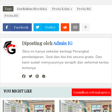
Tags
Kurikulum Merdeka
Prota Kelas 3
Prota MI
Prota SD
Facebook
Twitter
Diposting oleh
Admin IG
Situs ini hanya sekedar berbagi Perangkat
pembelajaran, Soal dan kisi-kisi secara gratis. Dan
kami sudah menyusunnya serapih dan sehemat kertas
tentunya.
YOU MIGHT LIKE
Tampilkan selengkapnya