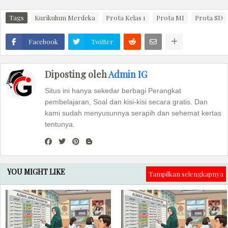
Tags
Kurikulum Merdeka
Prota Kelas 1
Prota MI
Prota SD
Facebook
Twitter
Diposting oleh
Admin IG
Situs ini hanya sekedar berbagi Perangkat
pembelajaran, Soal dan kisi-kisi secara gratis. Dan
kami sudah menyusunnya serapih dan sehemat kertas
tentunya.
YOU MIGHT LIKE
Tampilkan selengkapnya