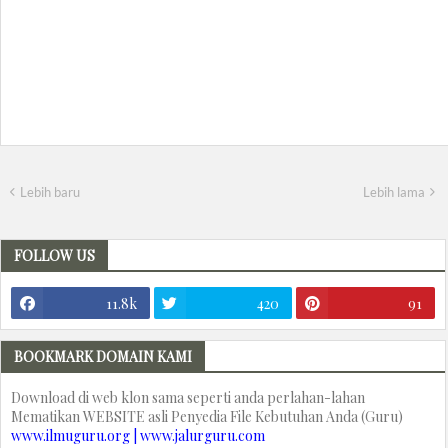
Lebih baru
Lebih lama
FOLLOW US
11.8k
420
91
BOOKMARK DOMAIN KAMI
Download di web klon sama seperti anda perlahan-lahan
Mematikan WEBSITE asli Penyedia File Kebutuhan Anda (Guru)
www.ilmuguru.org | www.jalurguru.com