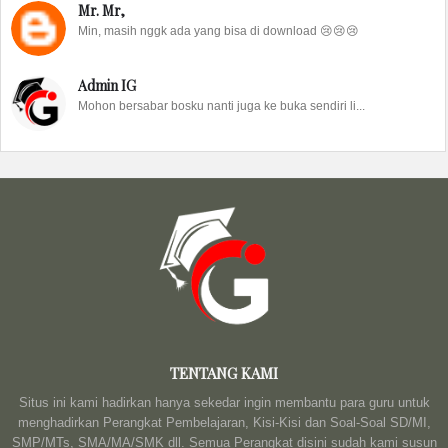
Mr. Mr,
Min, masih nggk ada yang bisa di download 😢😢😢
Admin IG
Mohon bersabar bosku nanti juga ke buka sendiri li...
TENTANG KAMI
Situs ini kami hadirkan hanya sekedar ingin membantu para guru untuk
menghadirkan Perangkat Pembelajaran, Kisi-Kisi dan Soal-Soal SD/MI,
SMP/MTs, SMA/MA/SMK dll. Semua Perangkat disini sudah kami susun