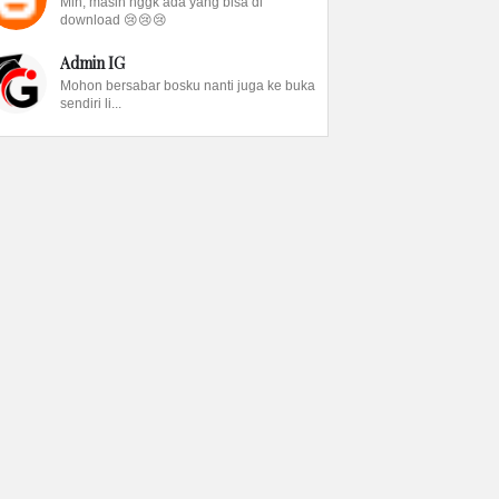
Min, masih nggk ada yang bisa di
download 😢😢😢
Admin IG
Mohon bersabar bosku nanti juga ke buka
sendiri li...