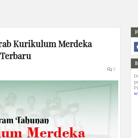
F
Arab Kurikulum Merdeka
 Terbaru
B
0
D
p
P
w