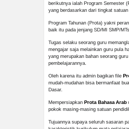
berikutnya ialah Program Semester (
yang berdasarkan dari tingkat satuan
Program Tahunan (Prota) yakni perang
baik itu pada jenjang SD/MI SMP/MT
Tugas selaku seorang guru memanglah
mengajar saja melainkan guru pula h
yang merupakan bahan seorang gur
pembelajarannya.
Oleh karena itu admin bagikan file
Pr
mudah-mudahan bisa bermanfaat buat
Dasar.
Mempersiapkan
Prota Bahasa Arab 
pokok masing-masing satuan pendidi
Tujuannya supaya seluruh sasaran 
karakteristik kurikulum mata pelajara