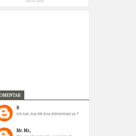
Juli 01, 2024
OMENTAR
R
izin kak, knp tdk bisa didownload ya ?
Mr. Mr,