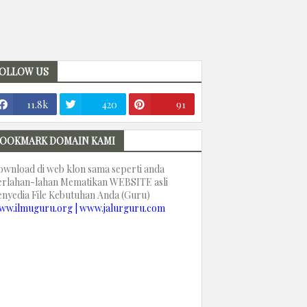
OLLOW US
11.8k
420
91
OOKMARK DOMAIN KAMI
ownload di web klon sama seperti anda
erlahan-lahan Mematikan WEBSITE asli
enyedia File Kebutuhan Anda (Guru)
ww.ilmuguru.org | www.jalurguru.com