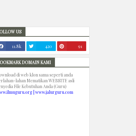
OLLOW US
11.8k
420
91
OOKMARK DOMAIN KAMI
ownload di web klon sama seperti anda
erlahan-lahan Mematikan WEBSITE asli
enyedia File Kebutuhan Anda (Guru)
ww.ilmuguru.org | www.jalurguru.com