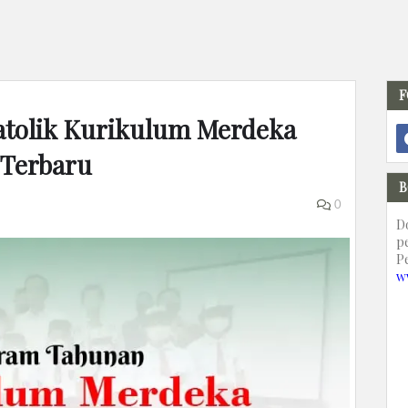
F
atolik Kurikulum Merdeka
 Terbaru
B
0
D
p
P
w