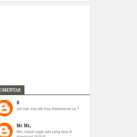
OMENTAR
R
izin kak, knp tdk bisa didownload ya ?
Mr. Mr,
Min, masih nggk ada yang bisa di
download 😢😢😢