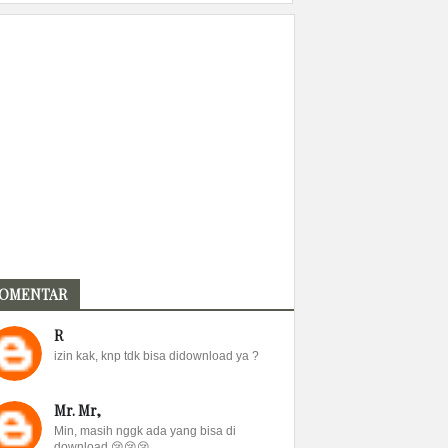
OMENTAR
R
izin kak, knp tdk bisa didownload ya ?
Mr. Mr,
Min, masih nggk ada yang bisa di
download 😢😢😢