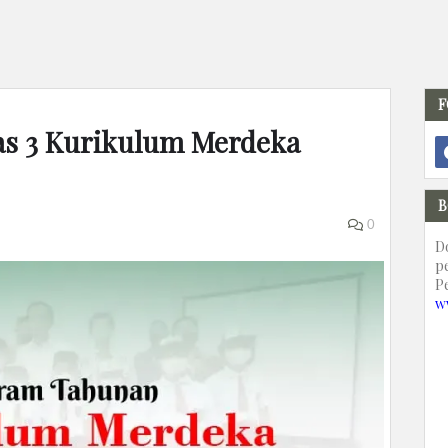
F
las 3 Kurikulum Merdeka
B
0
D
p
P
w