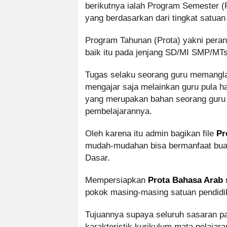
berikutnya ialah Program Semester (
yang berdasarkan dari tingkat satuan
Program Tahunan (Prota) yakni perang
baik itu pada jenjang SD/MI SMP/MT
Tugas selaku seorang guru memanglah
mengajar saja melainkan guru pula h
yang merupakan bahan seorang gur
pembelajarannya.
Oleh karena itu admin bagikan file
Pr
mudah-mudahan bisa bermanfaat buat
Dasar.
Mempersiapkan
Prota Bahasa Arab 
pokok masing-masing satuan pendidi
Tujuannya supaya seluruh sasaran 
karakteristik kurikulum mata pelajara