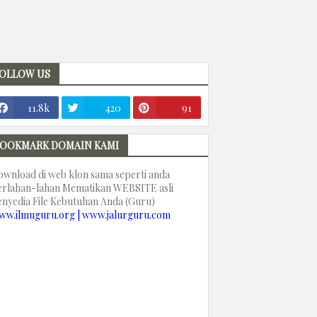
OLLOW US
11.8k
420
91
OOKMARK DOMAIN KAMI
ownload di web klon sama seperti anda
erlahan-lahan Mematikan WEBSITE asli
enyedia File Kebutuhan Anda (Guru)
ww.ilmuguru.org | www.jalurguru.com