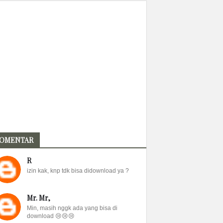
OMENTAR
R
izin kak, knp tdk bisa didownload ya ?
Mr. Mr,
Min, masih nggk ada yang bisa di
download 😢😢😢