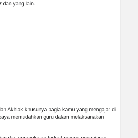
r
dan yang lain.
dah Akhlak khusunya bagia kamu yang mengajar di
g supaya memudahkan guru dalam melaksanakan
ian dari serangkaian terkait proses pengajaran