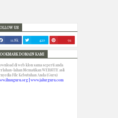
OLLOW US
11.8k
420
91
OOKMARK DOMAIN KAMI
ownload di web klon sama seperti anda
erlahan-lahan Mematikan WEBSITE asli
enyedia File Kebutuhan Anda (Guru)
ww.ilmuguru.org | www.jalurguru.com