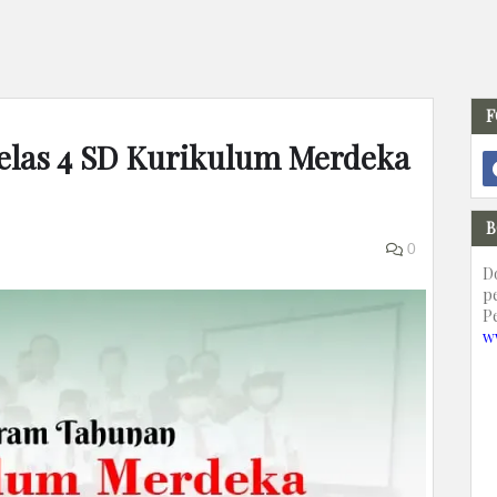
F
Kelas 4 SD Kurikulum Merdeka
B
0
D
p
P
w