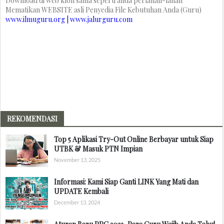
Download di web klon sama seperti anda perlahan-lahan
Mematikan WEBSITE asli Penyedia File Kebutuhan Anda (Guru)
www.ilmuguru.org | www.jalurguru.com
REKOMENDASI
Top 5 Aplikasi Try-Out Online Berbayar untuk Siap
UTBK & Masuk PTN Impian
November 13, 2025
Informasi: Kami Siap Ganti LINK Yang Mati dan
UPDATE Kembali
December 13, 2024