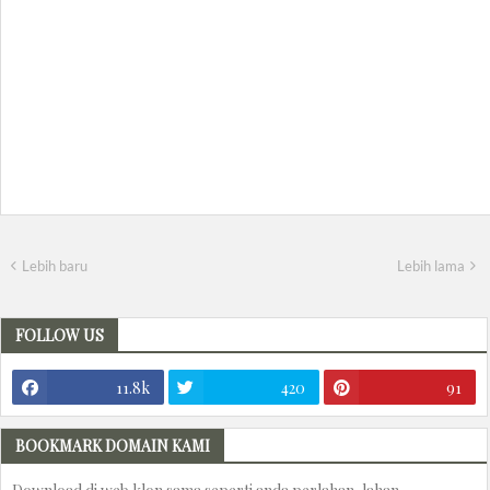
Lebih baru
Lebih lama
FOLLOW US
11.8k
420
91
BOOKMARK DOMAIN KAMI