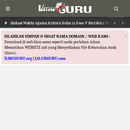
Alokasi Waktu Agama Khonghucu Kelas 12 Fase F Merdeka Terbaru
Alokasi Waktu Agama Kristen Kelas 12 Fase F Merdeka Terbaru
Al
×
SILAHKAN SIMPAN & INGAT NAMA DOMAIN / WEB KAMI :
Download di web klon sama seperti anda perlahan-lahan
Mematikan WEBSITE asli yang Menyediakan File Kebutuhan Anda
(Guru).
ILMUGURU.org | JALURGURU.com