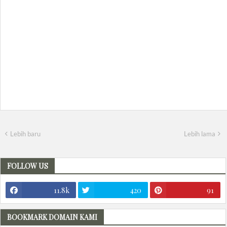
Lebih baru
Lebih lama
FOLLOW US
11.8k
420
91
BOOKMARK DOMAIN KAMI