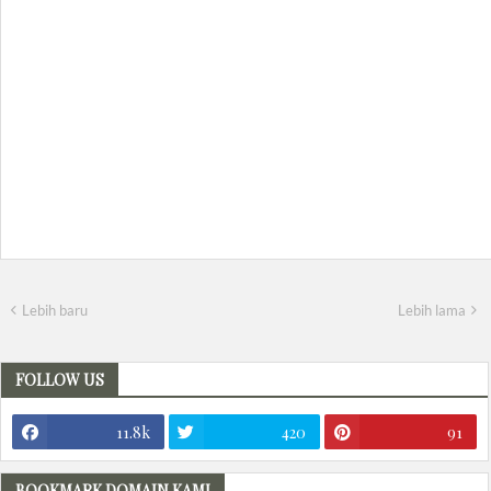
Lebih baru
Lebih lama
FOLLOW US
11.8k
420
91
BOOKMARK DOMAIN KAMI