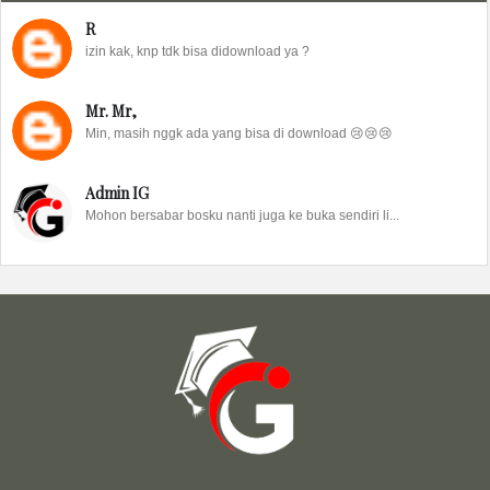
R
izin kak, knp tdk bisa didownload ya ?
Mr. Mr,
Min, masih nggk ada yang bisa di download 😢😢😢
Admin IG
Mohon bersabar bosku nanti juga ke buka sendiri li...